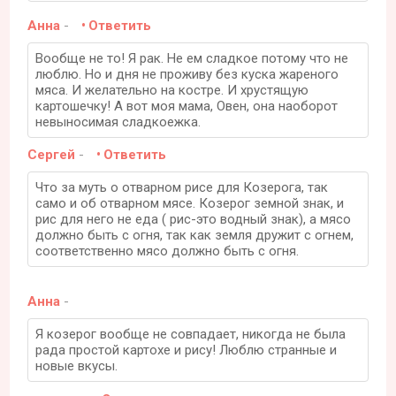
Анна
-
Ответить
Вообще не то! Я рак. Не ем сладкое потому что не
люблю. Но и дня не проживу без куска жареного
мяса. И желательно на костре. И хрустящую
картошечку! А вот моя мама, Овен, она наоборот
невыносимая сладкоежка.
Сергей
-
Ответить
Что за муть о отварном рисе для Козерога, так
само и об отварном мясе. Козерог земной знак, и
рис для него не еда ( рис-это водный знак), а мясо
должно быть с огня, так как земля дружит с огнем,
соответственно мясо должно быть с огня.
Анна
-
Я козерог вообще не совпадает, никогда не была
рада простой картохе и рису! Люблю странные и
новые вкусы.