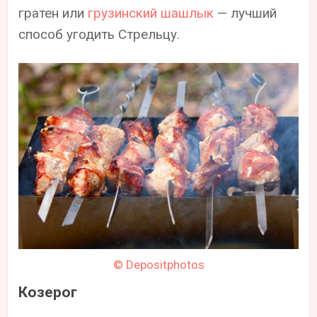
гратен или
грузинский шашлык
— лучший
способ угодить Стрельцу.
© Depositphotos
Козерог