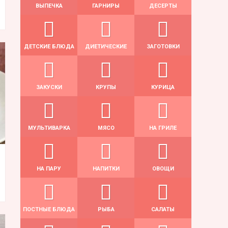
ВЫПЕЧКА
ГАРНИРЫ
ДЕСЕРТЫ
ДЕТСКИЕ БЛЮДА
ДИЕТИЧЕСКИЕ
ЗАГОТОВКИ
ЗАКУСКИ
КРУПЫ
КУРИЦА
МУЛЬТИВАРКА
МЯСО
НА ГРИЛЕ
НА ПАРУ
НАПИТКИ
ОВОЩИ
ПОСТНЫЕ БЛЮДА
РЫБА
САЛАТЫ