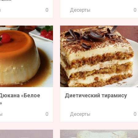
и
0
Десерты
0
Дюкана «Белое
Диетический тирамису
»
ы
0
Десерты
0