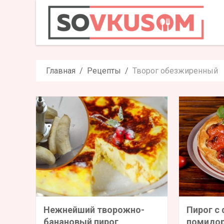
Главная
Рецепты
Творог обезжиренный
Нежнейший творожно-
Пирог с
банановый пирог
помидо