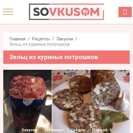
Главная
Рецепты
Закуски
Зельц из куриных потрошков
Зельц из куриных потрошков
Закуски
150 минут
Средне
Порций: 5