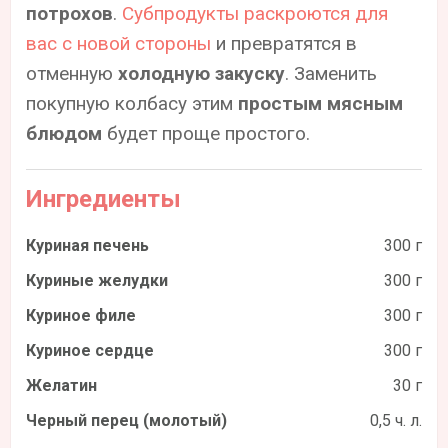
потрохов
.
Субпродукты раскроются для
вас с новой стороны
и превратятся в
отменную
холодную закуску
. Заменить
покупную колбасу этим
простым мясным
блюдом
будет проще простого.
Ингредиенты
Куриная печень
300 г
Куриные желудки
300 г
Куриное филе
300 г
Куриное сердце
300 г
Желатин
30 г
Черный перец (молотый)
0,5 ч. л.