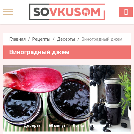
Главная
Рецепты
Десерты
Виноградный джем
Виноградный джем
Десерты
60 минут
Легко
Порций: 1