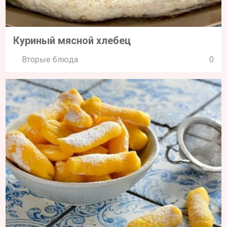
Куриный мясной хлебец
Вторые блюда
0