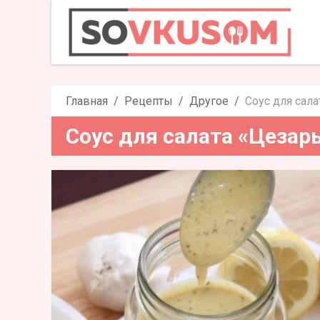
Соус для с
Главная
Рецепты
Другое
Соус для сала
Соус для салата «Цезар