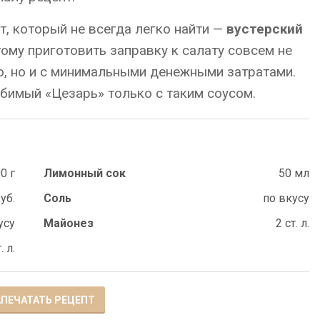
т, который не всегда легко найти —
вустерский
тому приготовить заправку к салату совсем не
о, но и с минимальными денежными затратами.
юбимый «Цезарь» только с таким соусом.
0 г
Лимонный сок
50 мл
зуб.
Соль
по вкусу
усу
Майонез
2 ст. л.
. л.
ПЕЧАТАТЬ РЕЦЕПТ