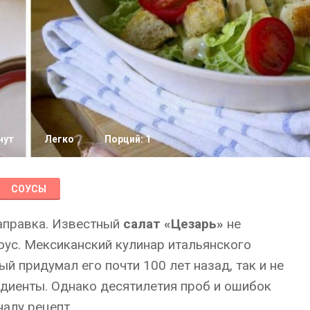
нут
Легко
Порций: 1
СОУСЫ
заправка. Известный
салат «Цезарь»
не
соус. Мексиканский кулинар итальянского
й придумал его почти 100 лет назад, так и не
едиенты. Однако десятилетия проб и ошибок
налу рецепт.