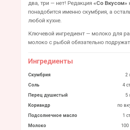
два, три — нет! Редакция
«Со Вкусом»
понадобится именно скумбрия, а остал
любой кухне.
Ключевой ингредиент — молоко для ра
молоко с рыбой обязательно подружат
Ингредиенты
Скумбрия
2 
Соль
4 ст
Перец душистый
5 
Кориандр
по вк
Подсолнечное масло
1 ст
Молоко
100