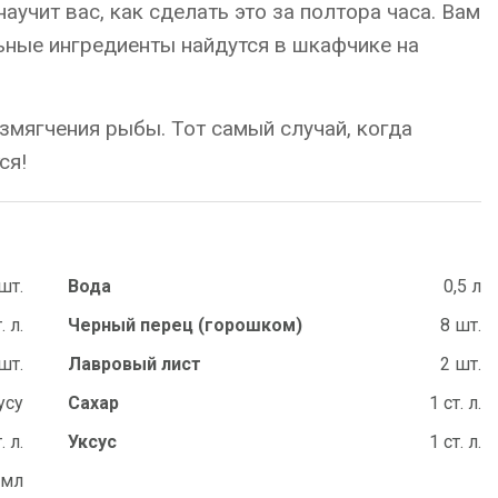
научит вас, как сделать это за полтора часа. Вам
ьные ингредиенты найдутся в шкафчике на
змягчения рыбы. Тот самый случай, когда
ся!
шт.
Вода
0,5 л
. л.
Черный перец (горошком)
8 шт.
шт.
Лавровый лист
2 шт.
усу
Сахар
1 ст. л.
. л.
Уксус
1 ст. л.
 мл