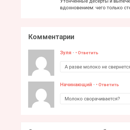
Утонченные десерты и выпечк
вдохновением: чего только с
Комментарии
Зуля
-
Ответить
А разве молоко не свернется
Начинающий
-
Ответить
Молоко сворачивается?