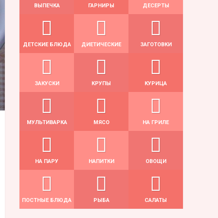
ВЫПЕЧКА
ГАРНИРЫ
ДЕСЕРТЫ
ДЕТСКИЕ БЛЮДА
ДИЕТИЧЕСКИЕ
ЗАГОТОВКИ
ЗАКУСКИ
КРУПЫ
КУРИЦА
МУЛЬТИВАРКА
МЯСО
НА ГРИЛЕ
НА ПАРУ
НАПИТКИ
ОВОЩИ
ПОСТНЫЕ БЛЮДА
РЫБА
САЛАТЫ