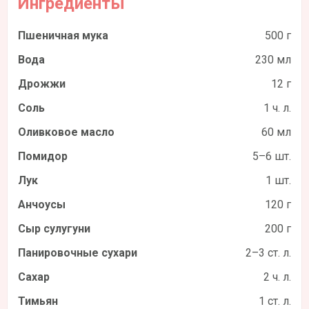
Ингредиенты
Пшеничная мука
500 г
Вода
230 мл
Дрожжи
12 г
Соль
1 ч. л.
Оливковое масло
60 мл
Помидор
5–6 шт.
Лук
1 шт.
Анчоусы
120 г
Сыр сулугуни
200 г
Панировочные сухари
2–3 ст. л.
Сахар
2 ч. л.
Тимьян
1 ст. л.