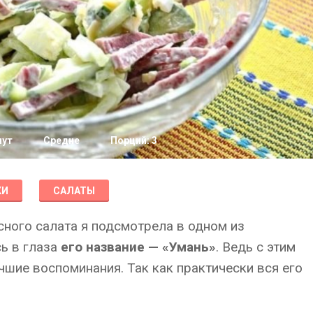
нут
Средне
Порций: 3
КИ
САЛАТЫ
сного салата я подсмотрела в одном из
сь в глаза
его название — «Умань»
. Ведь с этим
чшие воспоминания. Так как практически вся его