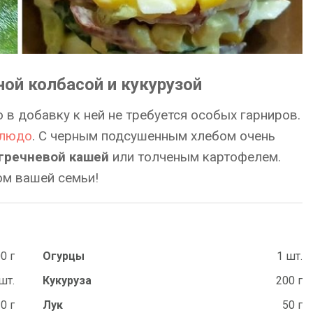
ной колбасой и кукурузой
о в добавку к ней не требуется особых гарниров.
блюдо
. С черным подсушенным хлебом очень
 гречневой кашей
или толченым картофелем.
ом вашей семьи!
0 г
Огурцы
1 шт.
шт.
Кукуруза
200 г
0 г
Лук
50 г