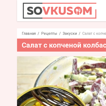
Салат с копченой
Главная
Рецепты
Закуски
Салат с копч
Салат с копченой колбас