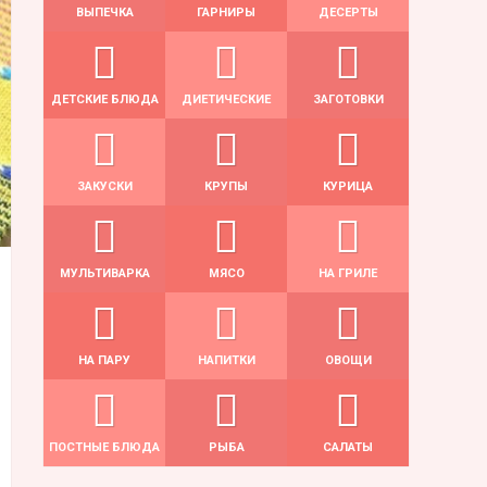
ВЫПЕЧКА
ГАРНИРЫ
ДЕСЕРТЫ
ДЕТСКИЕ БЛЮДА
ДИЕТИЧЕСКИЕ
ЗАГОТОВКИ
ЗАКУСКИ
КРУПЫ
КУРИЦА
МУЛЬТИВАРКА
МЯСО
НА ГРИЛЕ
НА ПАРУ
НАПИТКИ
ОВОЩИ
ПОСТНЫЕ БЛЮДА
РЫБА
САЛАТЫ