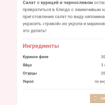
Салат с курицей и черносливом
остан
превратиться в блюдо с заманчивым н
приготовления салат по виду напомина
украсить «травой» из укропа и марино
это делать!
Ингредиенты
Куриное филе
30
Яйцо
3 
Огурцы
20
Укроп
по вк
НА