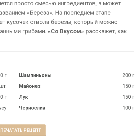
ется просто смесью ингредиентов, а может
азванием «Береза». На последнем этапе
ет кусочек ствола березы, который можно
ванными грибами.
«Со Вкусом»
расскажет, как
0 г
Шампиньоны
200 г
шт.
Майонез
150 г
0 г
Лук
150 г
усу
Чернослив
100 г
ПЕЧАТАТЬ РЕЦЕПТ