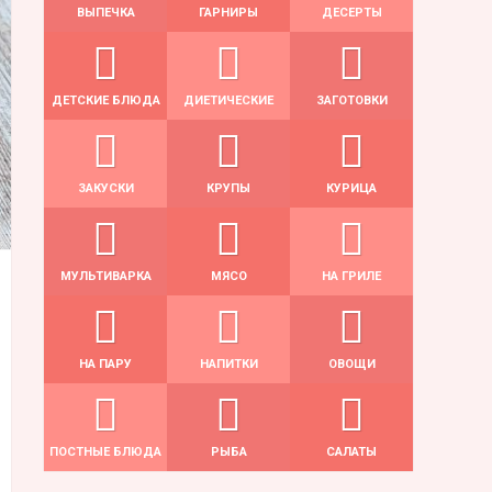
ВЫПЕЧКА
ГАРНИРЫ
ДЕСЕРТЫ
ДЕТСКИЕ БЛЮДА
ДИЕТИЧЕСКИЕ
ЗАГОТОВКИ
ЗАКУСКИ
КРУПЫ
КУРИЦА
МУЛЬТИВАРКА
МЯСО
НА ГРИЛЕ
НА ПАРУ
НАПИТКИ
ОВОЩИ
ПОСТНЫЕ БЛЮДА
РЫБА
САЛАТЫ