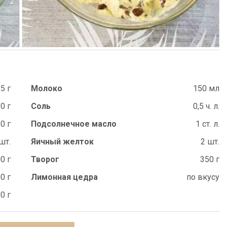
5 г
Молоко
150 мл
0 г
Соль
0,5 ч. л.
0 г
Подсолнечное масло
1 ст. л.
шт.
Яичный желток
2 шт.
0 г
Творог
350 г
0 г
Лимонная цедра
по вкусу
0 г