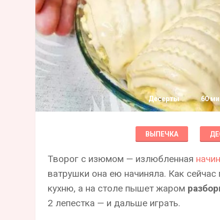
Десерты
60 ми
ВЫПЕЧКА
ДЕ
Творог с изюмом — излюбленная
начи
ватрушки она ею начиняла. Как сейчас
кухню, а на столе пышет жаром
разбор
2 лепестка — и дальше играть.