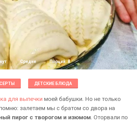
нут
Средне
Порций: 8
СЕРТЫ
ДЕТСКИЕ БЛЮДА
нка для выпечки
моей бабушки. Но не только
 помню: залетаем мы с братом со двора на
ный пирог с творогом и изюмом
. Оторвали по