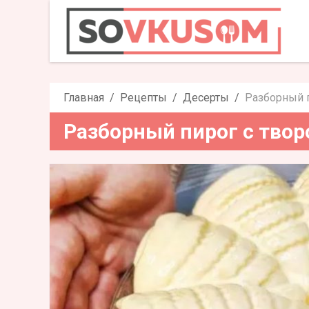
Разборный пирог 
Главная
Рецепты
Десерты
Разборный 
Разборный пирог с тво