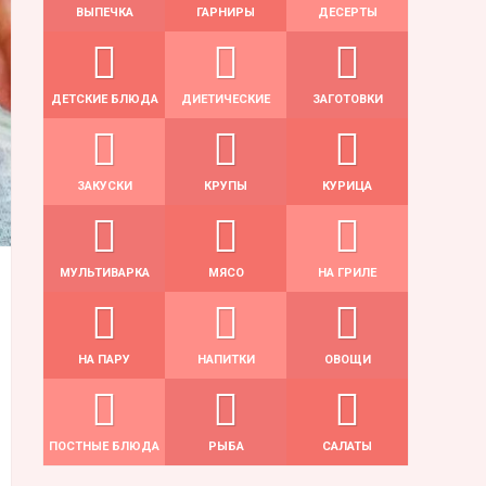
ВЫПЕЧКА
ГАРНИРЫ
ДЕСЕРТЫ
ДЕТСКИЕ БЛЮДА
ДИЕТИЧЕСКИЕ
ЗАГОТОВКИ
ЗАКУСКИ
КРУПЫ
КУРИЦА
МУЛЬТИВАРКА
МЯСО
НА ГРИЛЕ
НА ПАРУ
НАПИТКИ
ОВОЩИ
ПОСТНЫЕ БЛЮДА
РЫБА
САЛАТЫ