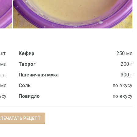
шт.
Кефир
250 мл
 мл
Творог
200 г
. л.
Пшеничная мука
300 г
 мл
Соль
по вкусу
усу
Повидло
по вкусу
ПЕЧАТАТЬ РЕЦЕПТ