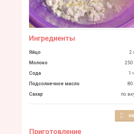
Ингредиенты
Яйцо
2 
Молоко
250
Сода
1 ч
Подсолнечное масло
80
Сахар
по вк
НА
Приготовление