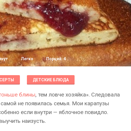
инут
Легко
Порций: 4
СЕРТЫ
ДЕТСКИЕ БЛЮДА
тоньше блины
, тем ловче хозяйка». Следовала
у самой не появилась семья. Мои карапузы
особенно если внутри — яблочное повидло.
ыучить наизусть.