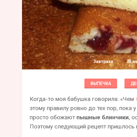
Завтраки
25 м
ВЫПЕЧКА
ДЕ
Когда-то моя бабушка говорила: «Чем
этому правилу ровно до тех пор, пока 
просто обожают
пышные блинчики
, 
Поэтому следующий рецепт пришлось в