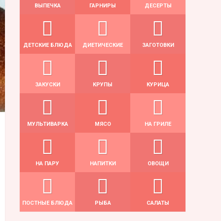
ВЫПЕЧКА
ГАРНИРЫ
ДЕСЕРТЫ
ДЕТСКИЕ БЛЮДА
ДИЕТИЧЕСКИЕ
ЗАГОТОВКИ
ЗАКУСКИ
КРУПЫ
КУРИЦА
МУЛЬТИВАРКА
МЯСО
НА ГРИЛЕ
НА ПАРУ
НАПИТКИ
ОВОЩИ
ПОСТНЫЕ БЛЮДА
РЫБА
САЛАТЫ