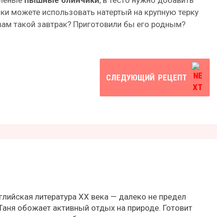
оленые
пышные блинчики
, в тесто нужно добавить
инки можете использовать натертый на крупную терку
вам такой завтрак? Приготовили бы его родным?
СЛЕДУЮЩИЙ
РЕЦЕПТ
глийская литература ХХ века — далеко не предел
Таня обожает активный отдых на природе. Готовит