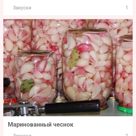
Закуски
1
Маринованный чеснок
Закуски
2