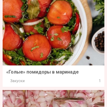
«Голые» помидоры в маринаде
Закуски
1