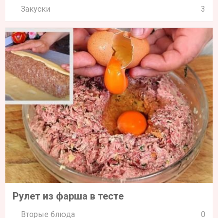
Закуски
3
Рулет из фарша в тесте
Вторые блюда
0