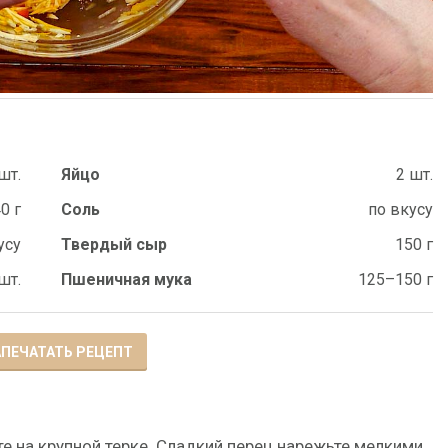
шт.
Яйцо
2 шт.
0 г
Соль
по вкусу
усу
Твердый сыр
150 г
шт.
Пшеничная мука
125–150 г
ПЕЧАТАТЬ РЕЦЕПТ
е на крупной терке. Сладкий перец нарежьте мелкими