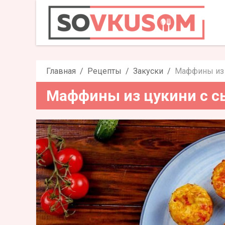
Маффины из 
Главная
Рецепты
Закуски
Маффины из 
Маффины из цукини с 