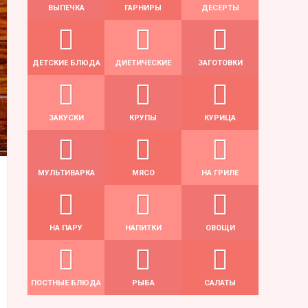
ВЫПЕЧКА
ГАРНИРЫ
ДЕСЕРТЫ
ДЕТСКИЕ БЛЮДА
ДИЕТИЧЕСКИЕ
ЗАГОТОВКИ
ЗАКУСКИ
КРУПЫ
КУРИЦА
МУЛЬТИВАРКА
МЯСО
НА ГРИЛЕ
НА ПАРУ
НАПИТКИ
ОВОЩИ
ПОСТНЫЕ БЛЮДА
РЫБА
САЛАТЫ