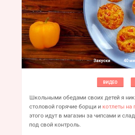
Закуски
40 ми
ВИДЕО
Школьными обедами своих детей я нико
столовой горячие борщи и
котлеты на 
этого идут в магазин за чипсами и сл
под свой контроль.