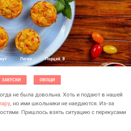
нут
Легко
Порций: 8
ЗАКУСКИ
ОВОЩИ
гда не была довольна. Хоть и подают в нашей
пару
, но ими школьники не наедаются. Из-за
адостями. Пришлось взять ситуацию с перекусами