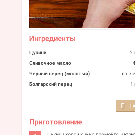
Ингредиенты
Цукини
2 
Сливочное масло
4
Черный перец (молотый)
по вк
Болгарский перец
1 
НА
Приготовление
Цукини хорошенько промойте, натрит