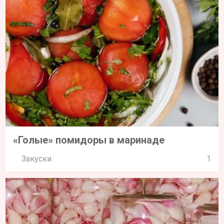
«Голые» помидоры в маринаде
Закуски
1