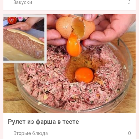
Закуски
3
Рулет из фарша в тесте
Вторые блюда
0