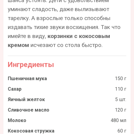
шанса устоять. Дети с удовольствием
уминают сладость, даже вылизывают
тарелку. А взрослые только способны
издавать тихие звуки восхищения. Так что
имейте в виду,
корзинки с кокосовым
кремом
исчезают со стола быстро.
Ингредиенты
Пшеничная мука
150 г
Сахар
110 г
Яичный желток
5 шт.
Сливочное масло
120 г
Молоко
480 мл
Кокосовая стружка
60 г