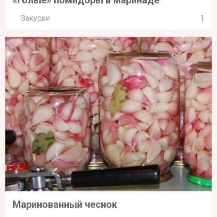
«Голые» помидоры в маринаде
Закуски
1
Маринованный чеснок