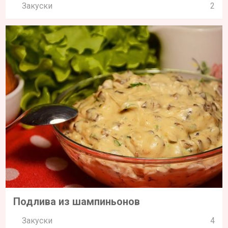
Закуски
2
Подлива из шампиньонов
Закуски
4