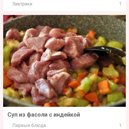
Завтраки
1
Суп из фасоли с индейкой
Первые блюда
1