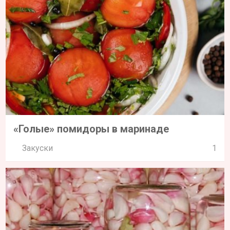
«Голые» помидоры в маринаде
Закуски
1