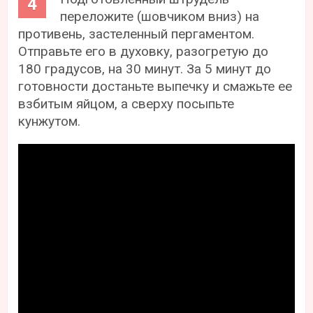
переложите (шовчиком вниз) на
противень, застеленный пергаментом.
Отправьте его в духовку, разогретую до
180 градусов, на 30 минут. За 5 минут до
готовности достаньте выпечку и смажьте ее
взбитым яйцом, а сверху посыпьте
кунжутом.