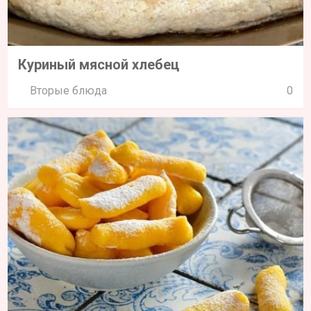
Куриный мясной хлебец
Вторые блюда
0