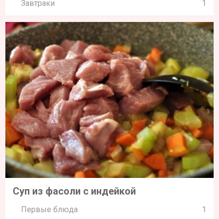
Завтраки
1
Суп из фасоли с индейкой
Первые блюда
1