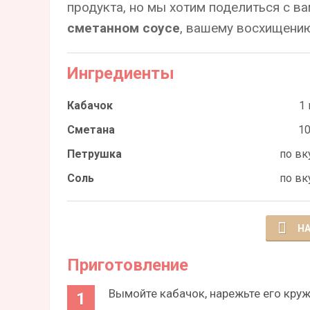
продукта, но мы хотим поделиться с в
сметанном соусе
, вашему восхищению
Ингредиенты
Кабачок
1 
Сметана
10
Петрушка
по вк
Соль
по вк
НА
Приготовление
Вымойте кабачок, нарежьте его круж