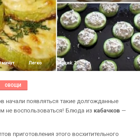
0 минут
Легко
Порций: 2
ОВОЩИ
ов начали появляться такие долгожданные
тим не воспользоваться! Блюда из
кабачков
—
тов приготовления этого восхитительного