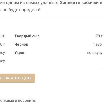
ами одним из самых удачных.
Запеките кабачки в
 не будет предела!
шт.
Твердый сыр
70 г
0 г
Чеснок
1 зуб.
усу
Укроп
по вкусу
усу
ПЕЧАТАТЬ РЕЦЕПТ
очками и посолите.