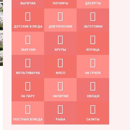
ВЫПЕЧКА
ГАРНИРЫ
ДЕСЕРТЫ
ДЕТСКИЕ БЛЮДА
ДИЕТИЧЕСКИЕ
ЗАГОТОВКИ
ЗАКУСКИ
КРУПЫ
КУРИЦА
МУЛЬТИВАРКА
МЯСО
НА ГРИЛЕ
НА ПАРУ
НАПИТКИ
ОВОЩИ
ПОСТНЫЕ БЛЮДА
РЫБА
САЛАТЫ