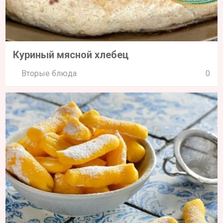
Куриный мясной хлебец
Вторые блюда
0