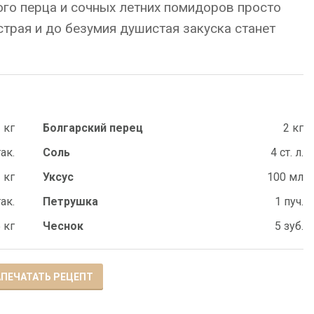
ого перца и сочных летних помидоров просто
страя и до безумия душистая закуска станет
 кг
Болгарский перец
2 кг
так.
Соль
4 ст. л.
 кг
Уксус
100 мл
так.
Петрушка
1 пуч.
5 кг
Чеснок
5 зуб.
ПЕЧАТАТЬ РЕЦЕПТ