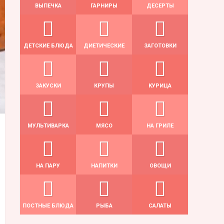
ВЫПЕЧКА
ГАРНИРЫ
ДЕСЕРТЫ
ДЕТСКИЕ БЛЮДА
ДИЕТИЧЕСКИЕ
ЗАГОТОВКИ
ЗАКУСКИ
КРУПЫ
КУРИЦА
МУЛЬТИВАРКА
МЯСО
НА ГРИЛЕ
НА ПАРУ
НАПИТКИ
ОВОЩИ
ПОСТНЫЕ БЛЮДА
РЫБА
САЛАТЫ