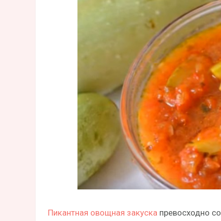
Пикантная овощная закуска
превосходно со