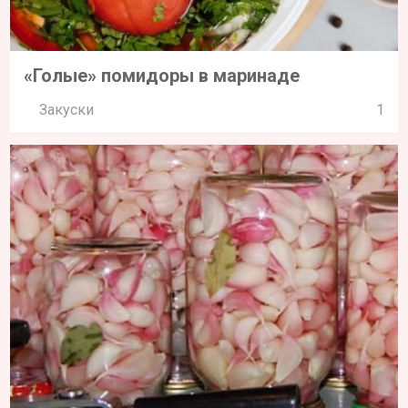
«Голые» помидоры в маринаде
Закуски
1