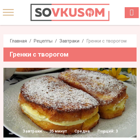
Главная
Рецепты
Завтраки
Гренки с творогом
Гренки с творогом
Завтраки
35 минут
Средне
Порций: 3