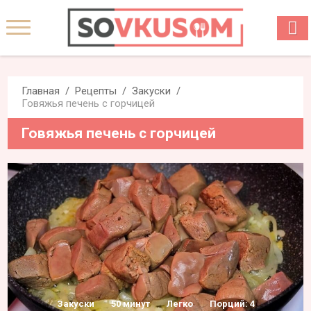
Главная
Рецепты
Закуски
Говяжья печень с горчицей
Говяжья печень с горчицей
Закуски
50 минут
Легко
Порций: 4