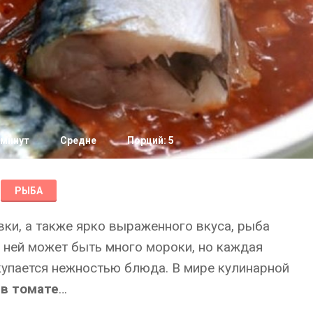
 минут
Средне
Порций: 5
РЫБА
вки, а также ярко выраженного вкуса, рыба
 ней может быть много мороки, но каждая
окупается нежностью блюда. В мире кулинарной
 в томате
…