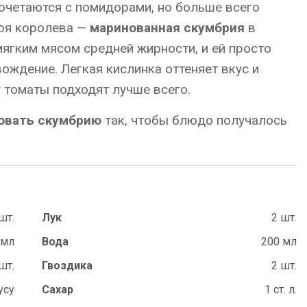
очетаются с помидорами, но больше всего
воя королева —
маринованная скумбрия
в
мягким мясом средней жирности, и ей просто
ждение. Легкая кислинка оттеняет вкус и
у томаты подходят лучше всего.
овать скумбрию
так, чтобы блюдо получалось
шт.
Лук
2 шт.
 мл
Вода
200 мл
шт.
Гвоздика
2 шт.
усу
Сахар
1 ст. л.