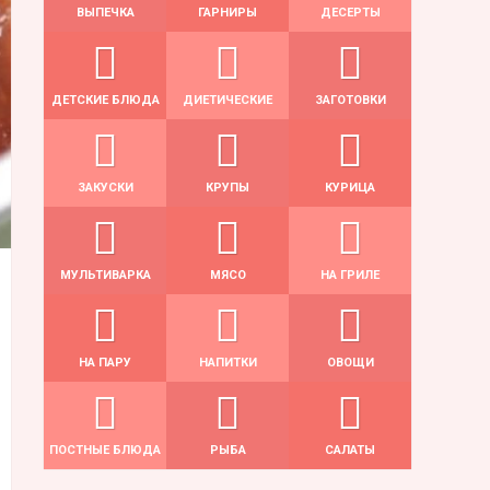
ВЫПЕЧКА
ГАРНИРЫ
ДЕСЕРТЫ
ДЕТСКИЕ БЛЮДА
ДИЕТИЧЕСКИЕ
ЗАГОТОВКИ
ЗАКУСКИ
КРУПЫ
КУРИЦА
МУЛЬТИВАРКА
МЯСО
НА ГРИЛЕ
НА ПАРУ
НАПИТКИ
ОВОЩИ
ПОСТНЫЕ БЛЮДА
РЫБА
САЛАТЫ