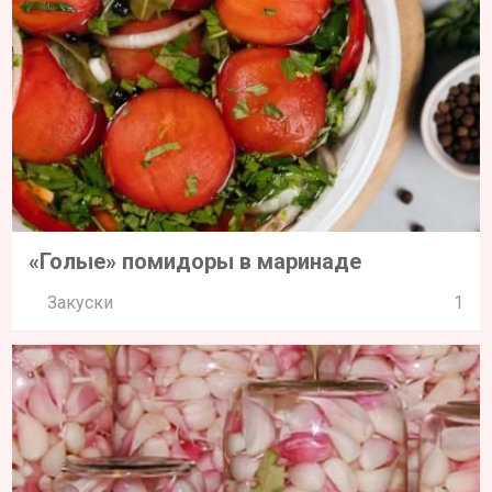
«Голые» помидоры в маринаде
Закуски
1