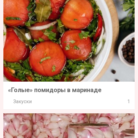
«Голые» помидоры в маринаде
Закуски
1