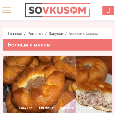
Главная
Рецепты
Закуски
Беляши с мясом
Беляши с мясом
Закуски
150 минут
Средне
Порций: 4