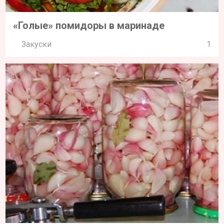
«Голые» помидоры в маринаде
Закуски
1