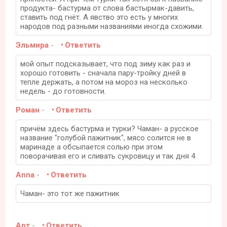
продукта- бастурма от слова бастырмак-давить,
ставить под гнёт. А явство это есть у многих
народов под разными названиями иногда схожими.
Эльмира
-
Ответить
мой опыт подсказывает, что под зиму как раз и
хорошо готовить - сначала пару-тройку дней в
тепле держать, а потом на мороз на несколько
недель - до готовности.
Роман
-
Ответить
причём здесь бастурма и турки? Чаман- а русское
название "голубой пажитник", мясо солится не в
маринаде а обсыпается солью при этом
поворачивая его и сливать сукровицу и так дня 4
Anna
-
Ответить
Чаман- это тот же пажитник
Арт
-
Ответить