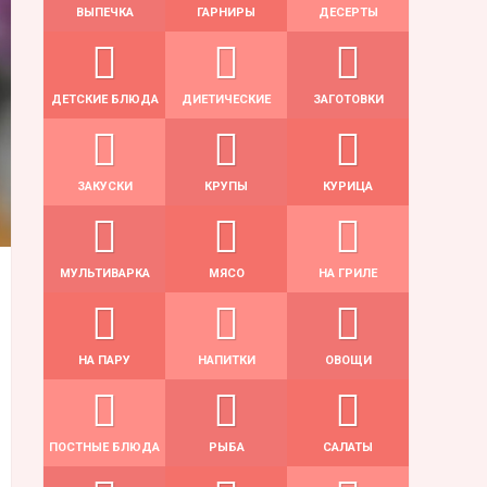
ВЫПЕЧКА
ГАРНИРЫ
ДЕСЕРТЫ
ДЕТСКИЕ БЛЮДА
ДИЕТИЧЕСКИЕ
ЗАГОТОВКИ
ЗАКУСКИ
КРУПЫ
КУРИЦА
МУЛЬТИВАРКА
МЯСО
НА ГРИЛЕ
НА ПАРУ
НАПИТКИ
ОВОЩИ
ПОСТНЫЕ БЛЮДА
РЫБА
САЛАТЫ