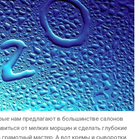
рые нам предлагают в большинстве салонов
виться от мелких морщин и сделать глубокие
ь грамотный мастер. А вот кремы и сыворотки