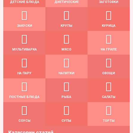
ДЕТСКИЕ БЛЮДА
ДИЕТИЧЕСКИЕ
ЗАГОТОВКИ
ЗАКУСКИ
КРУПЫ
КУРИЦА
МУЛЬТИВАРКА
МЯСО
НА ГРИЛЕ
НА ПАРУ
НАПИТКИ
ОВОЩИ
ПОСТНЫЕ БЛЮДА
РЫБА
САЛАТЫ
СОУСЫ
СУПЫ
ТОРТЫ
Категории статей