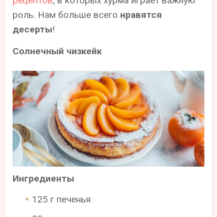
рецептов
, в которых хурма играет важную
роль. Нам больше всего
нравятся
десерты
!
Солнечный чизкейк
Ингредиенты
125 г печенья