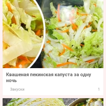
Квашеная пекинская капуста за одну
ночь
Закуски
1