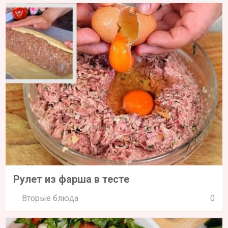
Рулет из фарша в тесте
Вторые блюда
0