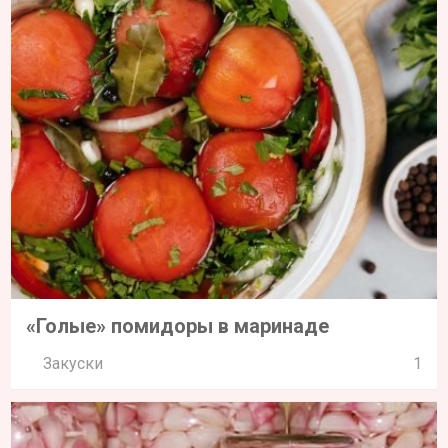
«Голые» помидоры в маринаде
Закуски
1