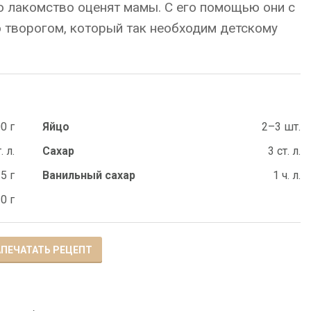
то лакомство оценят мамы. С его помощью они с
о творогом, который так необходим детскому
0 г
Яйцо
2–3 шт.
. л.
Сахар
3 ст. л.
5 г
Ванильный сахар
1 ч. л.
0 г
ПЕЧАТАТЬ РЕЦЕПТ