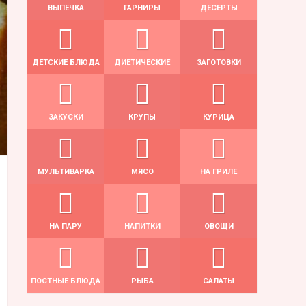
ВЫПЕЧКА
ГАРНИРЫ
ДЕСЕРТЫ
ДЕТСКИЕ БЛЮДА
ДИЕТИЧЕСКИЕ
ЗАГОТОВКИ
ЗАКУСКИ
КРУПЫ
КУРИЦА
МУЛЬТИВАРКА
МЯСО
НА ГРИЛЕ
НА ПАРУ
НАПИТКИ
ОВОЩИ
ПОСТНЫЕ БЛЮДА
РЫБА
САЛАТЫ