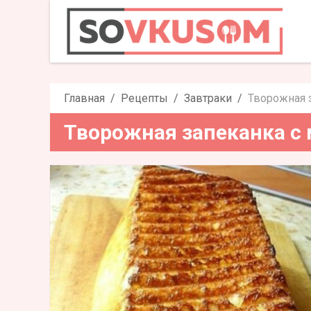
Творожная за
Главная
Рецепты
Завтраки
Творожная 
Творожная запеканка с