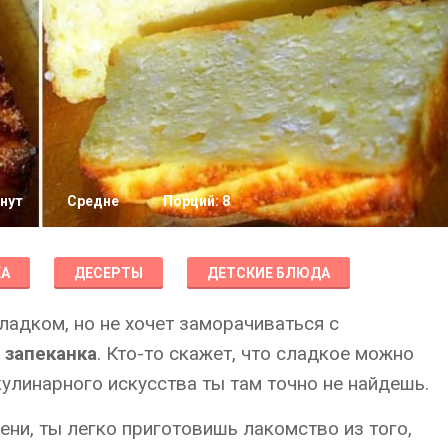
нут
Средне
Порций: 8
КА
ДЕСЕРТЫ
ДЕТСКИЕ БЛЮДА
сладком, но не хочет заморачиваться с
 запеканка
. Кто-то скажет, что сладкое можно
кулинарного искусства ты там точно не найдешь.
ени, ты легко приготовишь лакомство из того,