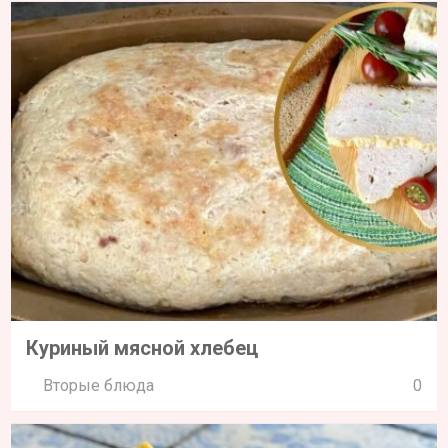
Куриный мясной хлебец
Вторые блюда
0