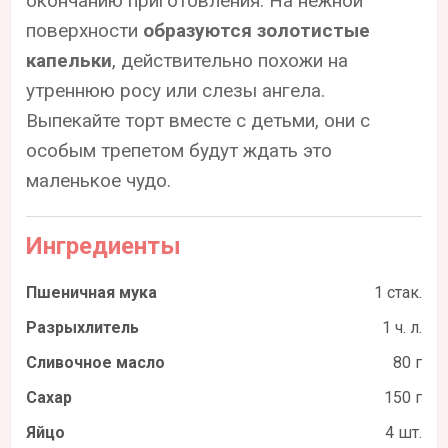
окончанию приготовления. На нежной
поверхности
образуются золотистые
капельки
, действительно похожи на
утреннюю росу или слезы ангела.
Выпекайте торт вместе с детьми, они с
особым трепетом будут ждать это
маленькое чудо.
Ингредиенты
Пшеничная мука
1 стак.
Разрыхлитель
1 ч. л.
Сливочное масло
80 г
Сахар
150 г
Яйцо
4 шт.