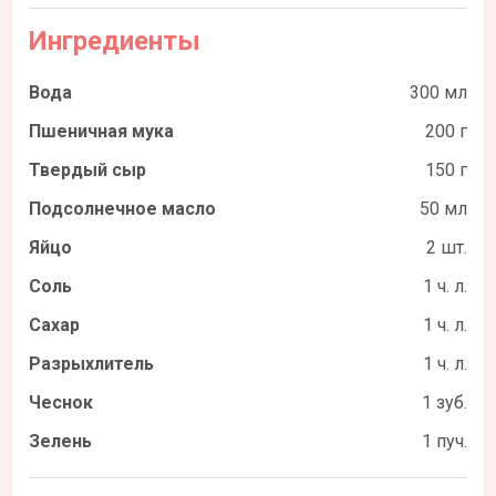
Ингредиенты
Вода
300 мл
Пшеничная мука
200 г
Твердый сыр
150 г
Подсолнечное масло
50 мл
Яйцо
2 шт.
Соль
1 ч. л.
Сахар
1 ч. л.
Разрыхлитель
1 ч. л.
Чеснок
1 зуб.
Зелень
1 пуч.