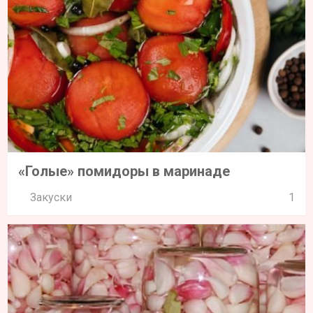
«Голые» помидоры в маринаде
Закуски
1