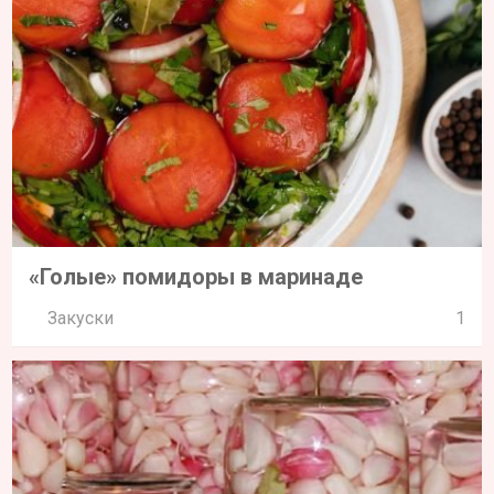
«Голые» помидоры в маринаде
Закуски
1