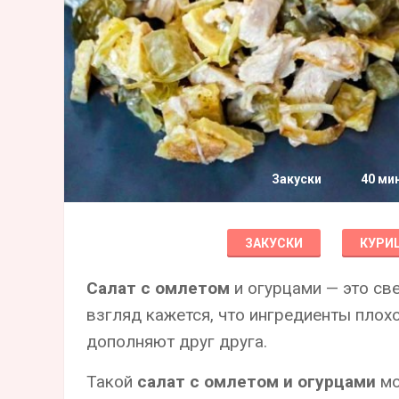
Закуски
40 ми
ЗАКУСКИ
КУРИ
Салат с омлетом
и огурцами — это св
взгляд кажется, что ингредиенты плох
дополняют друг друга.
Такой
салат с омлетом и огурцами
мо