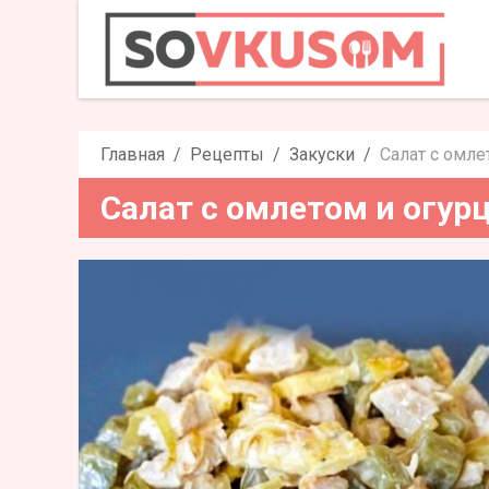
Салат с омл
Главная
Рецепты
Закуски
Салат с омле
Салат с омлетом и огур