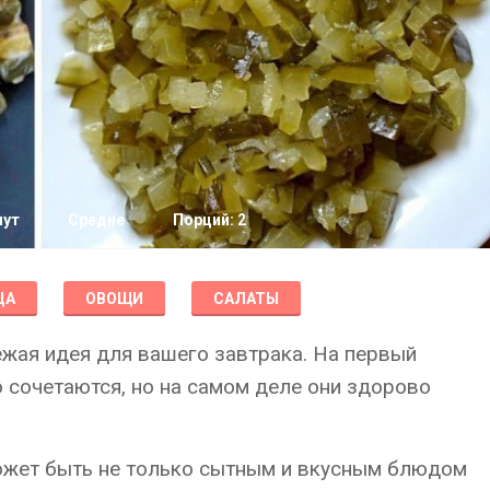
нут
Средне
Порций: 2
ЦА
ОВОЩИ
САЛАТЫ
ежая идея для вашего завтрака. На первый
о сочетаются, но на самом деле они здорово
жет быть не только сытным и вкусным блюдом