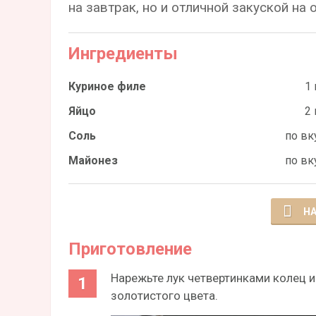
на завтрак, но и отличной закуской на 
Ингредиенты
Куриное филе
1 
Яйцо
2 
Соль
по вк
Майонез
по вк
НА
Приготовление
Нарежьте лук четвертинками колец и
золотистого цвета.