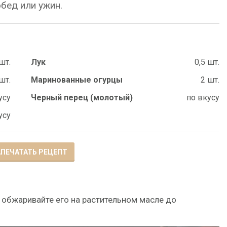
обед или ужин.
шт.
Лук
0,5 шт.
шт.
Маринованные огурцы
2 шт.
усу
Черный перец (молотый)
по вкусу
усу
ПЕЧАТАТЬ РЕЦЕПТ
 обжаривайте его на растительном масле до