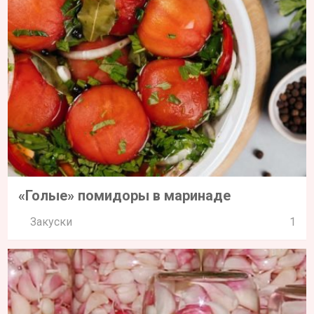
«Голые» помидоры в маринаде
Закуски
1