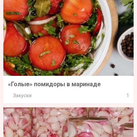
«Голые» помидоры в маринаде
Закуски
1