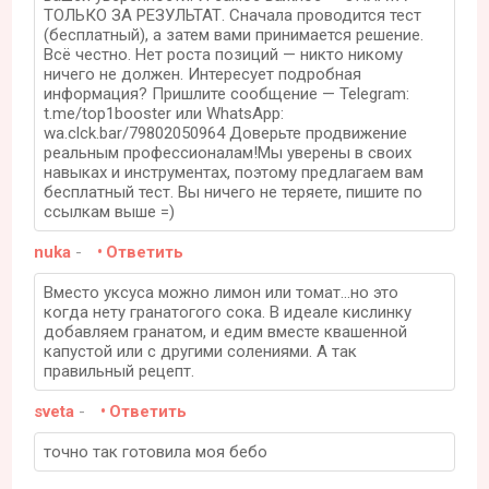
ТОЛЬКО ЗА РЕЗУЛЬТАТ. Сначала проводится тест
(бесплатный), а затем вами принимается решение.
Всё честно. Нет роста позиций — никто никому
ничего не должен. Интересует подробная
информация? Пришлите сообщение — Telegram:
t.me/top1booster или WhatsApp:
wa.clck.bar/79802050964 Доверьте продвижение
реальным профессионалам!Мы уверены в своих
навыках и инструментах, поэтому предлагаем вам
бесплатный тест. Вы ничего не теряете, пишите по
ссылкам выше =)
nuka
-
Ответить
Вместо уксуса можно лимон или томат...но это
когда нету гранатогого сока. В идеале кислинку
добавляем гранатом, и едим вместе квашенной
капустой или с другими солениями. А так
правильный рецепт.
sveta
-
Ответить
точно так готовила моя бебо