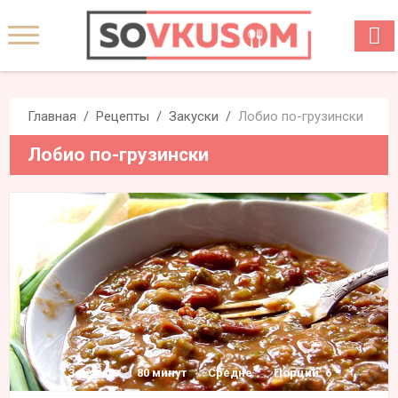
Главная
Рецепты
Закуски
Лобио по-грузински
Лобио по-грузински
Закуски
80 минут
Средне
Порций: 6