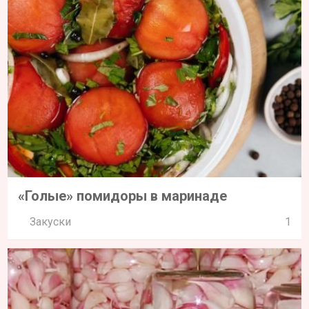
«Голые» помидоры в маринаде
Закуски
1